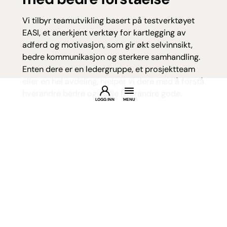
med bedre forståelse
Vi tilbyr teamutvikling basert på testverktøyet
EASI, et anerkjent verktøy for kartlegging av
adferd og motivasjon, som gir økt selvinnsikt,
bedre kommunikasjon og sterkere samhandling.
Enten dere er en ledergruppe, et prosjektteam
eller en hel avdeling, hjelper vi dere med å forstå
hverandre bedre og spille hverandre gode.
LOGG INN
MENU
Les mer