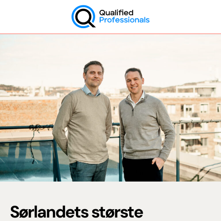
Skip
to
content
QP
Sørlandets største