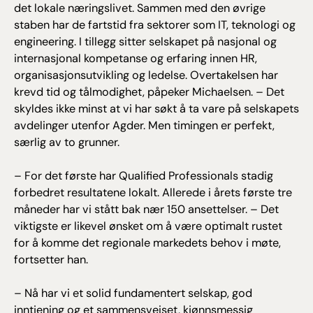
det lokale næringslivet. Sammen med den øvrige
staben har de fartstid fra sektorer som IT, teknologi og
engineering. I tillegg sitter selskapet på nasjonal og
internasjonal kompetanse og erfaring innen HR,
organisasjonsutvikling og ledelse. Overtakelsen har
krevd tid og tålmodighet, påpeker Michaelsen. – Det
skyldes ikke minst at vi har søkt å ta vare på selskapets
avdelinger utenfor Agder. Men timingen er perfekt,
særlig av to grunner.
– For det første har Qualified Professionals stadig
forbedret resultatene lokalt. Allerede i årets første tre
måneder har vi stått bak nær 150 ansettelser. – Det
viktigste er likevel ønsket om å være optimalt rustet
for å komme det regionale markedets behov i møte,
fortsetter han.
– Nå har vi et solid fundamentert selskap, god
inntjening og et sammensveiset, kjønnsmessig