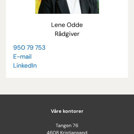
Lene Odde
Rådgiver
950 79 753
E-mail
LinkedIn
Våre kontorer
Tangen 76
4608 Kristiansand