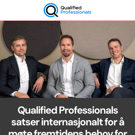
Skip
to
content
QP
Qualified Professionals
satser internasjonalt for å
møte fremtidens behov for