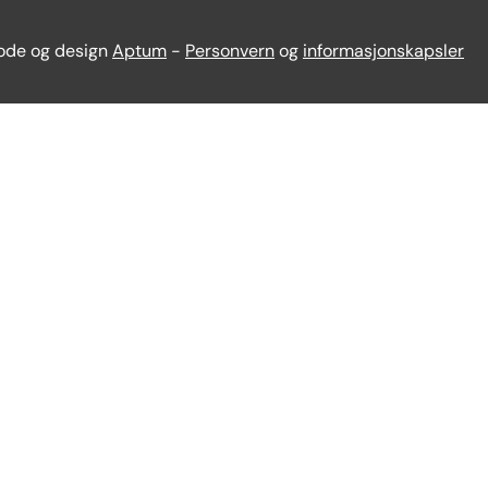
Kode og design
Aptum
-
Personvern
og
informasjonskapsler