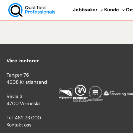
Skip
Jobbsøker
Kunde
Om
to
content
QP
Våre kontorer
Tangen 76
4608 Kristiansand
Revia 3
4700 Vennesla
Tel:
482 73 000
Kontakt oss