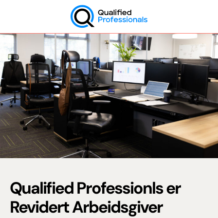
Skip
to
content
QP
Qualified Professionls er
Revidert Arbeidsgiver