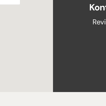
Kon
Rev